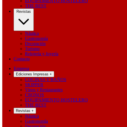
EQUIPAMIENTO HOSTELERO
THE BEST
Revistas
Náutica
Gastronomía
Decoración
Turismo
Relojería y Joyería
Contacto
Empresa
Ediciones Impresas
+
COCINAS Y BAÑOS
SKIPPER
Vinos y Restaurantes
CRONOS
EQUIPAMIENTO HOSTELERO
THE BEST
Revistas
+
Náutica
Gastronomía
Decoración