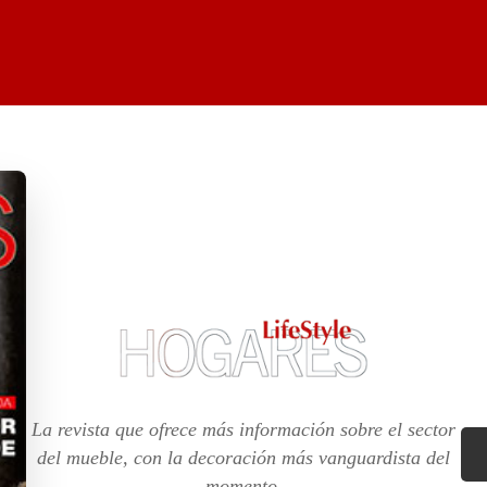
La revista que ofrece más información sobre el sector
del mueble, con la decoración más vanguardista del
momento.