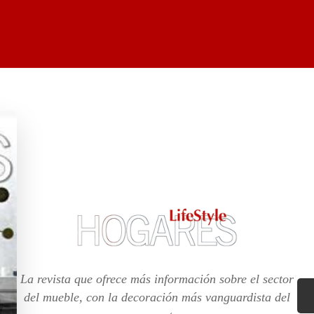
La revista que ofrece más información sobre el sector
del mueble, con la decoración más vanguardista del