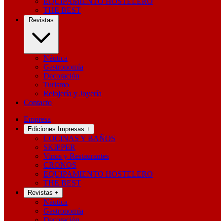
EQUIPAMIENTO HOSTELERO
THE BEST
Revistas
Náutica
Gastronomía
Decoración
Turismo
Relojería y Joyería
Contacto
Empresa
Ediciones Impresas
+
COCINAS Y BAÑOS
SKIPPER
Vinos y Restaurantes
CRONOS
EQUIPAMIENTO HOSTELERO
THE BEST
Revistas
+
Náutica
Gastronomía
Decoración