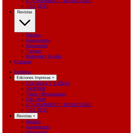
EQUIPAMIENTO HOSTELERO
THE BEST
Revistas
Náutica
Gastronomía
Decoración
Turismo
Relojería y Joyería
Contacto
Empresa
Ediciones Impresas
+
COCINAS Y BAÑOS
SKIPPER
Vinos y Restaurantes
CRONOS
EQUIPAMIENTO HOSTELERO
THE BEST
Revistas
+
Náutica
Gastronomía
Decoración