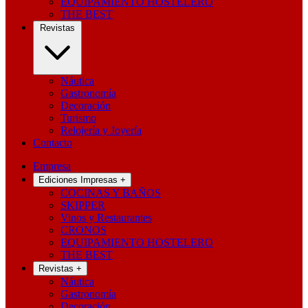
EQUIPAMIENTO HOSTELERO
THE BEST
Revistas
Náutica
Gastronomía
Decoración
Turismo
Relojería y Joyería
Contacto
Empresa
Ediciones Impresas
+
COCINAS Y BAÑOS
SKIPPER
Vinos y Restaurantes
CRONOS
EQUIPAMIENTO HOSTELERO
THE BEST
Revistas
+
Náutica
Gastronomía
Decoración