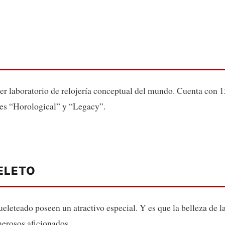
r laboratorio de relojería conceptual del mundo. Cuenta con 15
nes “Horological” y “Legacy”.
ELETO
leteado poseen un atractivo especial. Y es que la belleza de la
merosos aficionados.