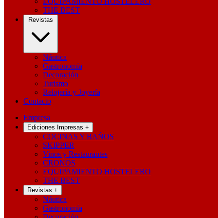
EQUIPAMIENTO HOSTELERO
THE BEST
Revistas
Náutica
Gastronomía
Decoración
Turismo
Relojería y Joyería
Contacto
Empresa
Ediciones Impresas
+
COCINAS Y BAÑOS
SKIPPER
Vinos y Restaurantes
CRONOS
EQUIPAMIENTO HOSTELERO
THE BEST
Revistas
+
Náutica
Gastronomía
Decoración