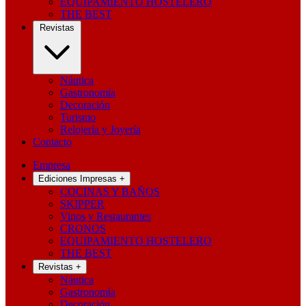
EQUIPAMIENTO HOSTELERO
THE BEST
Revistas
Náutica
Gastronomía
Decoración
Turismo
Relojería y Joyería
Contacto
Empresa
Ediciones Impresas
+
COCINAS Y BAÑOS
SKIPPER
Vinos y Restaurantes
CRONOS
EQUIPAMIENTO HOSTELERO
THE BEST
Revistas
+
Náutica
Gastronomía
Decoración