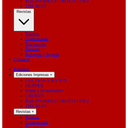
EQUIPAMIENTO HOSTELERO
THE BEST
Revistas
Náutica
Gastronomía
Decoración
Turismo
Relojería y Joyería
Contacto
Empresa
Ediciones Impresas
+
COCINAS Y BAÑOS
SKIPPER
Vinos y Restaurantes
CRONOS
EQUIPAMIENTO HOSTELERO
THE BEST
Revistas
+
Náutica
Gastronomía
Decoración