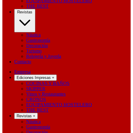
EQUIPAMIENTO HOSTELERO
THE BEST
Revistas
Náutica
Gastronomía
Decoración
Turismo
Relojería y Joyería
Contacto
Empresa
Ediciones Impresas
+
COCINAS Y BAÑOS
SKIPPER
Vinos y Restaurantes
CRONOS
EQUIPAMIENTO HOSTELERO
THE BEST
Revistas
+
Náutica
Gastronomía
Decoración