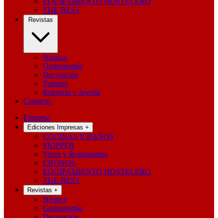
EQUIPAMIENTO HOSTELERO
THE BEST
Revistas
Náutica
Gastronomía
Decoración
Turismo
Relojería y Joyería
Contacto
Empresa
Ediciones Impresas
+
COCINAS Y BAÑOS
SKIPPER
Vinos y Restaurantes
CRONOS
EQUIPAMIENTO HOSTELERO
THE BEST
Revistas
+
Náutica
Gastronomía
Decoración