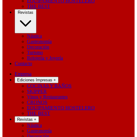
EQUIPAMIENTO HOSTELERO
THE BEST
Revistas
Náutica
Gastronomía
Decoración
Turismo
Relojería y Joyería
Contacto
Empresa
Ediciones Impresas
+
COCINAS Y BAÑOS
SKIPPER
Vinos y Restaurantes
CRONOS
EQUIPAMIENTO HOSTELERO
THE BEST
Revistas
+
Náutica
Gastronomía
Decoración