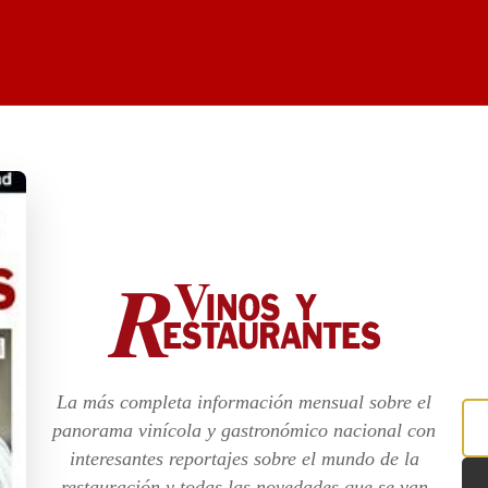
La más completa información mensual sobre el
panorama vinícola y gastronómico nacional con
interesantes reportajes sobre el mundo de la
restauración y todas las novedades que se van