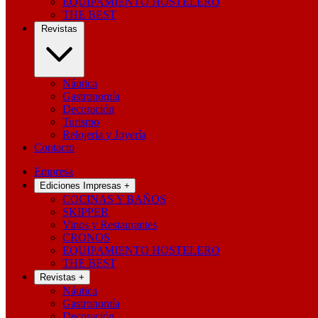
EQUIPAMIENTO HOSTELERO
THE BEST
Revistas
Náutica
Gastronomía
Decoración
Turismo
Relojería y Joyería
Contacto
Empresa
Ediciones Impresas
+
COCINAS Y BAÑOS
SKIPPER
Vinos y Restaurantes
CRONOS
EQUIPAMIENTO HOSTELERO
THE BEST
Revistas
+
Náutica
Gastronomía
Decoración