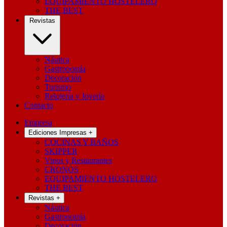
EQUIPAMIENTO HOSTELERO
THE BEST
Revistas
Náutica
Gastronomía
Decoración
Turismo
Relojería y Joyería
Contacto
Empresa
Ediciones Impresas
+
COCINAS Y BAÑOS
SKIPPER
Vinos y Restaurantes
CRONOS
EQUIPAMIENTO HOSTELERO
THE BEST
Revistas
+
Náutica
Gastronomía
Decoración