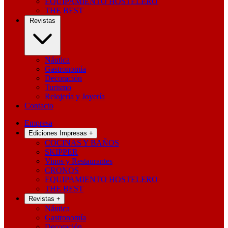
EQUIPAMIENTO HOSTELERO
THE BEST
Revistas
Náutica
Gastronomía
Decoración
Turismo
Relojería y Joyería
Contacto
Empresa
Ediciones Impresas
+
COCINAS Y BAÑOS
SKIPPER
Vinos y Restaurantes
CRONOS
EQUIPAMIENTO HOSTELERO
THE BEST
Revistas
+
Náutica
Gastronomía
Decoración