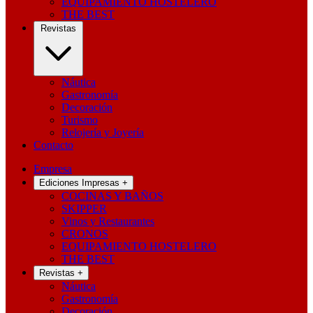
EQUIPAMIENTO HOSTELERO
THE BEST
Revistas
Náutica
Gastronomía
Decoración
Turismo
Relojería y Joyería
Contacto
Empresa
Ediciones Impresas
+
COCINAS Y BAÑOS
SKIPPER
Vinos y Restaurantes
CRONOS
EQUIPAMIENTO HOSTELERO
THE BEST
Revistas
+
Náutica
Gastronomía
Decoración