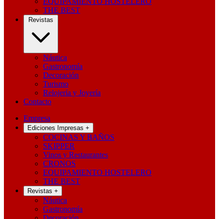
EQUIPAMIENTO HOSTELERO
THE BEST
Revistas
Náutica
Gastronomía
Decoración
Turismo
Relojería y Joyería
Contacto
Empresa
Ediciones Impresas
+
COCINAS Y BAÑOS
SKIPPER
Vinos y Restaurantes
CRONOS
EQUIPAMIENTO HOSTELERO
THE BEST
Revistas
+
Náutica
Gastronomía
Decoración