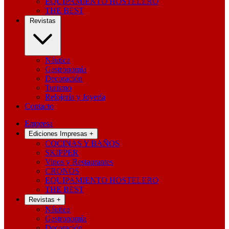
EQUIPAMIENTO HOSTELERO
THE BEST
Revistas
Náutica
Gastronomía
Decoración
Turismo
Relojería y Joyería
Contacto
Empresa
Ediciones Impresas
+
COCINAS Y BAÑOS
SKIPPER
Vinos y Restaurantes
CRONOS
EQUIPAMIENTO HOSTELERO
THE BEST
Revistas
+
Náutica
Gastronomía
Decoración