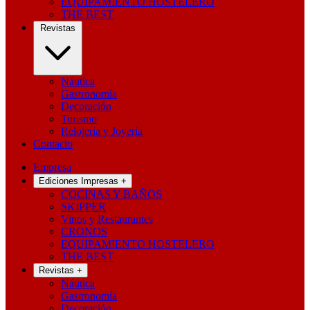
EQUIPAMIENTO HOSTELERO
THE BEST
Revistas
Náutica
Gastronomía
Decoración
Turismo
Relojería y Joyería
Contacto
Empresa
Ediciones Impresas
+
COCINAS Y BAÑOS
SKIPPER
Vinos y Restaurantes
CRONOS
EQUIPAMIENTO HOSTELERO
THE BEST
Revistas
+
Náutica
Gastronomía
Decoración