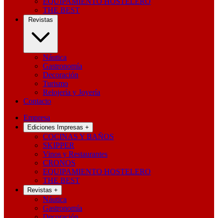
EQUIPAMIENTO HOSTELERO
THE BEST
Revistas
Náutica
Gastronomía
Decoración
Turismo
Relojería y Joyería
Contacto
Empresa
Ediciones Impresas
+
COCINAS Y BAÑOS
SKIPPER
Vinos y Restaurantes
CRONOS
EQUIPAMIENTO HOSTELERO
THE BEST
Revistas
+
Náutica
Gastronomía
Decoración