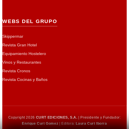
WEBS DEL GRUPO
Skippermar
Revista Gran Hotel
Equipamiento Hostelero
Vinos y Restaurantes
Revista Cronos
Revista Cocinas y Baños
Copyright 2026
CURT EDICIONES, S.A.
| Presidente y Fundador:
Enrique Curt Gomez
| Editora:
Laura Curt Iborra