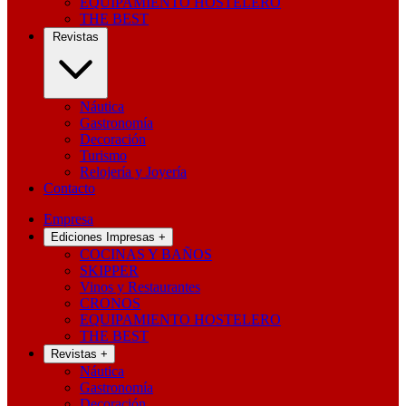
EQUIPAMIENTO HOSTELERO
THE BEST
Revistas
Náutica
Gastronomía
Decoración
Turismo
Relojería y Joyería
Contacto
Empresa
Ediciones Impresas
+
COCINAS Y BAÑOS
SKIPPER
Vinos y Restaurantes
CRONOS
EQUIPAMIENTO HOSTELERO
THE BEST
Revistas
+
Náutica
Gastronomía
Decoración