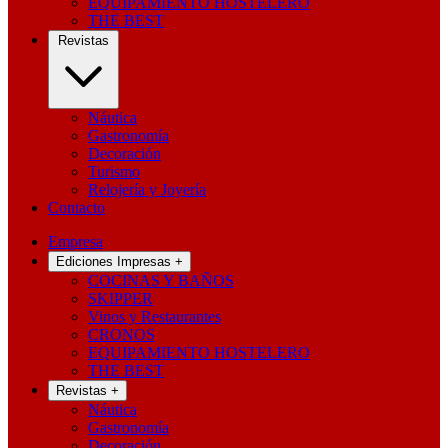
EQUIPAMIENTO HOSTELERO
THE BEST
Revistas
Náutica
Gastronomía
Decoración
Turismo
Relojería y Joyería
Contacto
Empresa
Ediciones Impresas
+
COCINAS Y BAÑOS
SKIPPER
Vinos y Restaurantes
CRONOS
EQUIPAMIENTO HOSTELERO
THE BEST
Revistas
+
Náutica
Gastronomía
Decoración