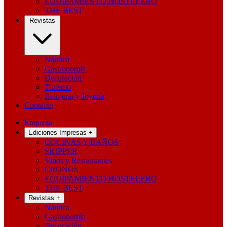
EQUIPAMIENTO HOSTELERO
THE BEST
Revistas
Náutica
Gastronomía
Decoración
Turismo
Relojería y Joyería
Contacto
Empresa
Ediciones Impresas
+
COCINAS Y BAÑOS
SKIPPER
Vinos y Restaurantes
CRONOS
EQUIPAMIENTO HOSTELERO
THE BEST
Revistas
+
Náutica
Gastronomía
Decoración