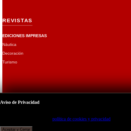
REVISTAS
EDICIONES IMPRESAS
Náutica
Decoración
Turismo
Aviso de Privacidad
Este sitio utiliza cookies para mejorar su experiencia de navegación.
Copyright 2026
CUR
Al continuar, acepta nuestra
política de cookies y privacidad
.
Aceptar y Cerrar