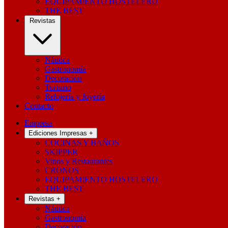
EQUIPAMIENTO HOSTELERO
THE BEST
Revistas
Náutica
Gastronomía
Decoración
Turismo
Relojería y Joyería
Contacto
Empresa
Ediciones Impresas
+
COCINAS Y BAÑOS
SKIPPER
Vinos y Restaurantes
CRONOS
EQUIPAMIENTO HOSTELERO
THE BEST
Revistas
+
Náutica
Gastronomía
Decoración