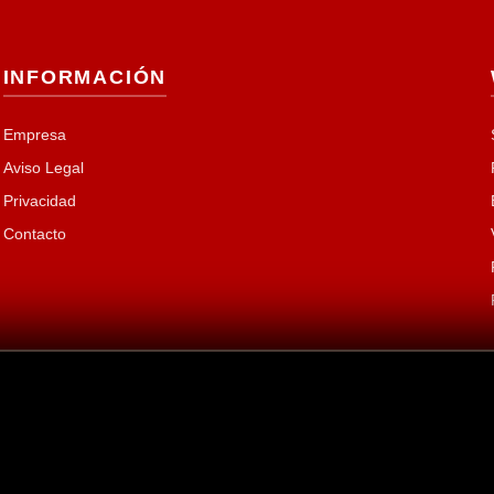
INFORMACIÓN
Empresa
Aviso Legal
Privacidad
Contacto
T EDICIONES, S.A.
| Presidente y Fundador:
Enrique Curt Gomez
| Edito