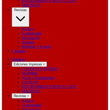
EQUIPAMIENTO HOSTELERO
THE BEST
Revistas
Náutica
Gastronomía
Decoración
Turismo
Relojería y Joyería
Contacto
Empresa
Ediciones Impresas
+
COCINAS Y BAÑOS
SKIPPER
Vinos y Restaurantes
CRONOS
EQUIPAMIENTO HOSTELERO
THE BEST
Revistas
+
Náutica
Gastronomía
Decoración