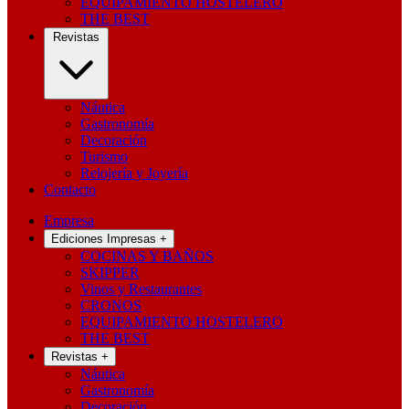
EQUIPAMIENTO HOSTELERO
THE BEST
Revistas
Náutica
Gastronomía
Decoración
Turismo
Relojería y Joyería
Contacto
Empresa
Ediciones Impresas
+
COCINAS Y BAÑOS
SKIPPER
Vinos y Restaurantes
CRONOS
EQUIPAMIENTO HOSTELERO
THE BEST
Revistas
+
Náutica
Gastronomía
Decoración