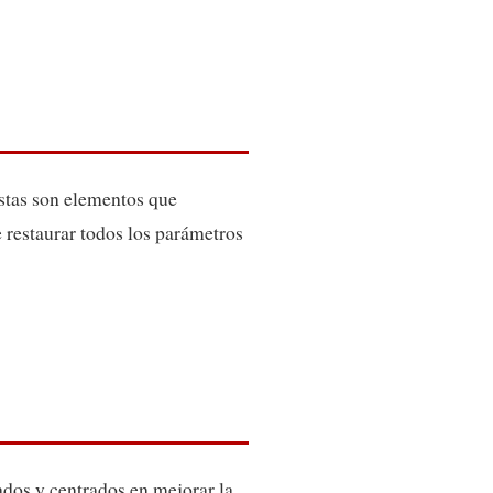
istas son elementos que
 restaurar todos los parámetros
ados y centrados en mejorar la