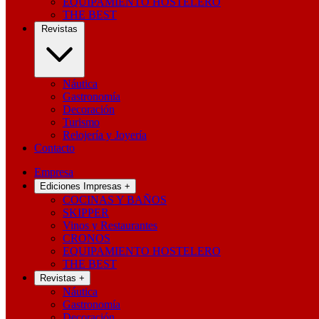
EQUIPAMIENTO HOSTELERO
THE BEST
Revistas
Náutica
Gastronomía
Decoración
Turismo
Relojería y Joyería
Contacto
Empresa
Ediciones Impresas
+
COCINAS Y BAÑOS
SKIPPER
Vinos y Restaurantes
CRONOS
EQUIPAMIENTO HOSTELERO
THE BEST
Revistas
+
Náutica
Gastronomía
Decoración