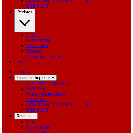
EQUIPAMIENTO HOSTELERO
THE BEST
Revistas
Náutica
Gastronomía
Decoración
Turismo
Relojería y Joyería
Contacto
Empresa
Ediciones Impresas
+
COCINAS Y BAÑOS
SKIPPER
Vinos y Restaurantes
CRONOS
EQUIPAMIENTO HOSTELERO
THE BEST
Revistas
+
Náutica
Gastronomía
Decoración