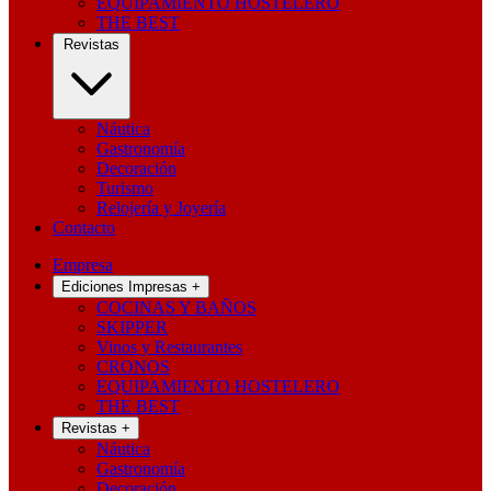
EQUIPAMIENTO HOSTELERO
THE BEST
Revistas
Náutica
Gastronomía
Decoración
Turismo
Relojería y Joyería
Contacto
Empresa
Ediciones Impresas
+
COCINAS Y BAÑOS
SKIPPER
Vinos y Restaurantes
CRONOS
EQUIPAMIENTO HOSTELERO
THE BEST
Revistas
+
Náutica
Gastronomía
Decoración