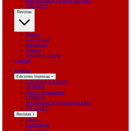
EQUIPAMIENTO HOSTELERO
THE BEST
Revistas
Náutica
Gastronomía
Decoración
Turismo
Relojería y Joyería
Contacto
Empresa
Ediciones Impresas
+
COCINAS Y BAÑOS
SKIPPER
Vinos y Restaurantes
CRONOS
EQUIPAMIENTO HOSTELERO
THE BEST
Revistas
+
Náutica
Gastronomía
Decoración