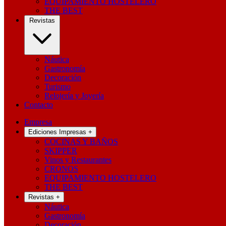
EQUIPAMIENTO HOSTELERO
THE BEST
Revistas
Náutica
Gastronomía
Decoración
Turismo
Relojería y Joyería
Contacto
Empresa
Ediciones Impresas
+
COCINAS Y BAÑOS
SKIPPER
Vinos y Restaurantes
CRONOS
EQUIPAMIENTO HOSTELERO
THE BEST
Revistas
+
Náutica
Gastronomía
Decoración