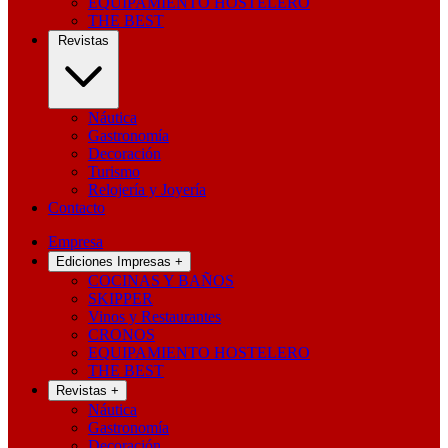
EQUIPAMIENTO HOSTELERO
THE BEST
Revistas
Náutica
Gastronomía
Decoración
Turismo
Relojería y Joyería
Contacto
Empresa
Ediciones Impresas
+
COCINAS Y BAÑOS
SKIPPER
Vinos y Restaurantes
CRONOS
EQUIPAMIENTO HOSTELERO
THE BEST
Revistas
+
Náutica
Gastronomía
Decoración