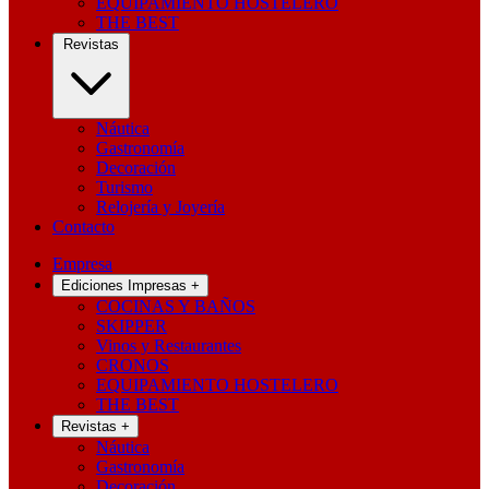
EQUIPAMIENTO HOSTELERO
THE BEST
Revistas
Náutica
Gastronomía
Decoración
Turismo
Relojería y Joyería
Contacto
Empresa
Ediciones Impresas
+
COCINAS Y BAÑOS
SKIPPER
Vinos y Restaurantes
CRONOS
EQUIPAMIENTO HOSTELERO
THE BEST
Revistas
+
Náutica
Gastronomía
Decoración