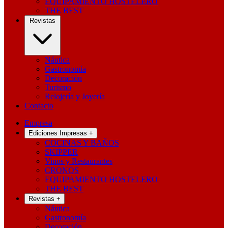
EQUIPAMIENTO HOSTELERO
THE BEST
Revistas
Náutica
Gastronomía
Decoración
Turismo
Relojería y Joyería
Contacto
Empresa
Ediciones Impresas
+
COCINAS Y BAÑOS
SKIPPER
Vinos y Restaurantes
CRONOS
EQUIPAMIENTO HOSTELERO
THE BEST
Revistas
+
Náutica
Gastronomía
Decoración