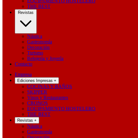
EQUIPAMIENTO HOSTELERO
THE BEST
Revistas
Náutica
Gastronomía
Decoración
Turismo
Relojería y Joyería
Contacto
Empresa
Ediciones Impresas
+
COCINAS Y BAÑOS
SKIPPER
Vinos y Restaurantes
CRONOS
EQUIPAMIENTO HOSTELERO
THE BEST
Revistas
+
Náutica
Gastronomía
Decoración