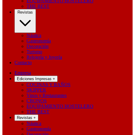
EQUIPAMIENTO HOSTELERO
THE BEST
Revistas
Náutica
Gastronomía
Decoración
Turismo
Relojería y Joyería
Contacto
Empresa
Ediciones Impresas
+
COCINAS Y BAÑOS
SKIPPER
Vinos y Restaurantes
CRONOS
EQUIPAMIENTO HOSTELERO
THE BEST
Revistas
+
Náutica
Gastronomía
Decoración