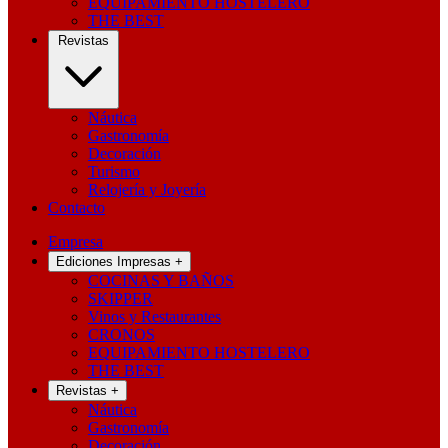
EQUIPAMIENTO HOSTELERO
THE BEST
Revistas
Náutica
Gastronomía
Decoración
Turismo
Relojería y Joyería
Contacto
Empresa
Ediciones Impresas
+
COCINAS Y BAÑOS
SKIPPER
Vinos y Restaurantes
CRONOS
EQUIPAMIENTO HOSTELERO
THE BEST
Revistas
+
Náutica
Gastronomía
Decoración