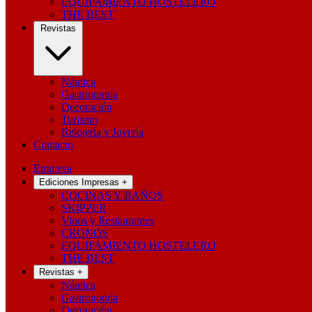
EQUIPAMIENTO HOSTELERO
THE BEST
Revistas
Náutica
Gastronomía
Decoración
Turismo
Relojería y Joyería
Contacto
Empresa
Ediciones Impresas
+
COCINAS Y BAÑOS
SKIPPER
Vinos y Restaurantes
CRONOS
EQUIPAMIENTO HOSTELERO
THE BEST
Revistas
+
Náutica
Gastronomía
Decoración