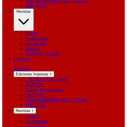
EQUIPAMIENTO HOSTELERO
THE BEST
Revistas
Náutica
Gastronomía
Decoración
Turismo
Relojería y Joyería
Contacto
Empresa
Ediciones Impresas
+
COCINAS Y BAÑOS
SKIPPER
Vinos y Restaurantes
CRONOS
EQUIPAMIENTO HOSTELERO
THE BEST
Revistas
+
Náutica
Gastronomía
Decoración