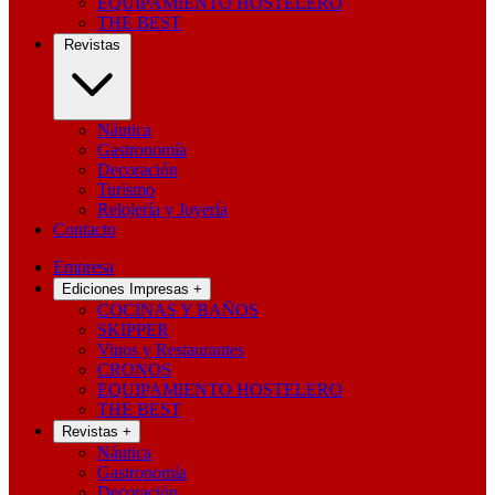
EQUIPAMIENTO HOSTELERO
THE BEST
Revistas
Náutica
Gastronomía
Decoración
Turismo
Relojería y Joyería
Contacto
Empresa
Ediciones Impresas
+
COCINAS Y BAÑOS
SKIPPER
Vinos y Restaurantes
CRONOS
EQUIPAMIENTO HOSTELERO
THE BEST
Revistas
+
Náutica
Gastronomía
Decoración