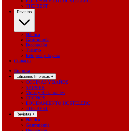
EQUIPAMIENTO HOSTELERO
THE BEST
Revistas
Náutica
Gastronomía
Decoración
Turismo
Relojería y Joyería
Contacto
Empresa
Ediciones Impresas
+
COCINAS Y BAÑOS
SKIPPER
Vinos y Restaurantes
CRONOS
EQUIPAMIENTO HOSTELERO
THE BEST
Revistas
+
Náutica
Gastronomía
Decoración