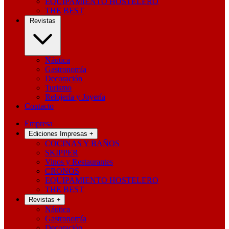
EQUIPAMIENTO HOSTELERO
THE BEST
Revistas
Náutica
Gastronomía
Decoración
Turismo
Relojería y Joyería
Contacto
Empresa
Ediciones Impresas
+
COCINAS Y BAÑOS
SKIPPER
Vinos y Restaurantes
CRONOS
EQUIPAMIENTO HOSTELERO
THE BEST
Revistas
+
Náutica
Gastronomía
Decoración