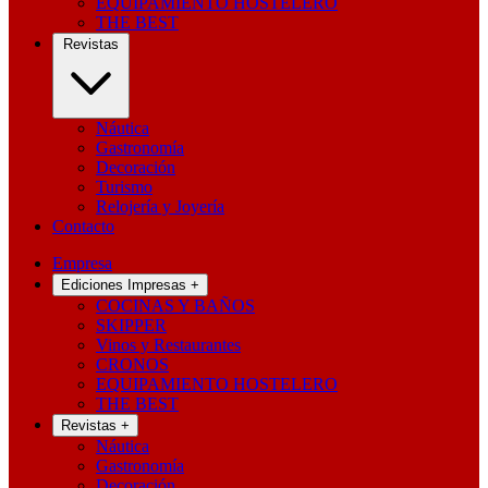
EQUIPAMIENTO HOSTELERO
THE BEST
Revistas
Náutica
Gastronomía
Decoración
Turismo
Relojería y Joyería
Contacto
Empresa
Ediciones Impresas
+
COCINAS Y BAÑOS
SKIPPER
Vinos y Restaurantes
CRONOS
EQUIPAMIENTO HOSTELERO
THE BEST
Revistas
+
Náutica
Gastronomía
Decoración