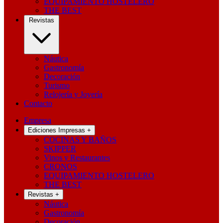
EQUIPAMIENTO HOSTELERO
THE BEST
Revistas
Náutica
Gastronomía
Decoración
Turismo
Relojería y Joyería
Contacto
Empresa
Ediciones Impresas
+
COCINAS Y BAÑOS
SKIPPER
Vinos y Restaurantes
CRONOS
EQUIPAMIENTO HOSTELERO
THE BEST
Revistas
+
Náutica
Gastronomía
Decoración